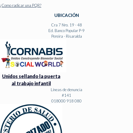
¿Como radicar una PQR?
UBICACIÓN
Cra 7 Nro. 19 - 48
Ed. Banco Popular P-9
Pereira - Risaralda
Unidos sellando la puerta
al trabajo infantil
Líneas de denuncia
#141
018000 918 080